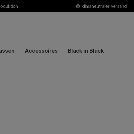
roduktion
klimaneutraler Versand
assen
Accessoires
Black in Black