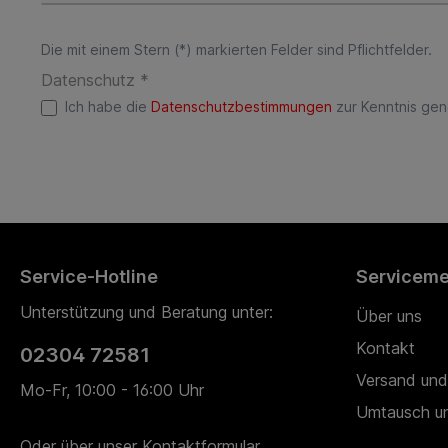
Die mit einem Stern (*) markierten Felder sind Pflichtfelder.
Datenschutz *
Ich habe die
Datenschutzbestimmungen
zur Kenntnis ge
Service-Hotline
Servicem
Unterstützung und Beratung unter:
Über uns
Kontakt
02304 72581
Versand und
Mo-Fr, 10:00 - 16:00 Uhr
Umtausch u
Oder über unser
Kontaktformular
.