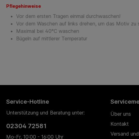
Pflegehinweise
Vor dem ersten Tragen einmal durchwaschen!
Vor dem Waschen auf links drehen, um das Motiv zu
Maximal bei 40°C waschen
Bügeln auf mittlerer Temperatur
Service-Hotline
Servicem
Unterstützung und Beratung unter:
Über uns
Kontakt
02304 72581
Versand und
Mo-Fr, 10:00 - 16:00 Uhr