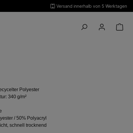
Versand innerhalb von 5 Werktagen
cycelter Polyester
ur: 340 g/m²
e
ester / 50% Polyacryl
icht, schnell trocknend