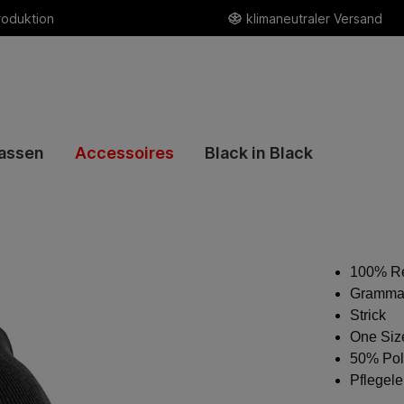
roduktion
klimaneutraler Versand
assen
Accessoires
Black in Black
100% Re
Grammat
Strick
One Siz
50% Poly
Pflegele